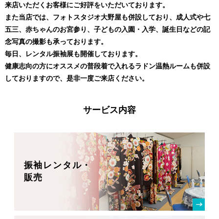
来店いただくお客様にご好評を
いただいております。
また当店では、フォトスタジオ大野屋も
併設しており、成人式や七
五三、
赤ちゃんのお宮参り、子どもの入園・入学、
誕生日などの記
念写真の撮影も承っております。
毎日、レンタル振袖展も開催しております。
健康志向の方にオススメの普段着で入れる
ラドン温熱ルームも併設
しておりますので、
是非一度ご来店ください。
サービス内容
振袖レンタル・
販売